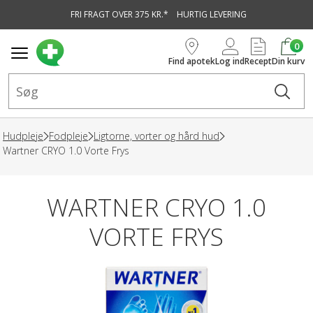
FRI FRAGT OVER 375 KR.*
HURTIG LEVERING
vedindhold
0
Find apotek
Log ind
Recept
Din kurv
Hudpleje
Fodpleje
Ligtorne, vorter og hård hud
Wartner CRYO 1.0 Vorte Frys
WARTNER CRYO 1.0
VORTE FRYS