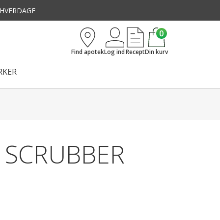
3 HVERDAGE
0
Find apotek
Log ind
Recept
Din kurv
KER
 SCRUBBER