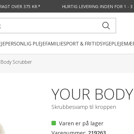
FRAGT OVER 375 KR.*
HURTIG LEVERING
INDEN FOR 1 - 
JE
PERSONLIG PLEJE
FAMILIE
SPORT & FRITID
SYGEPLEJE
MÆR
 Body Scrubber
YOUR BODY
Skrubbesvamp til kroppen
Varen er på lager
Varenummer:
219263