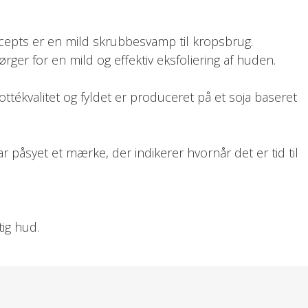
cepts er en mild skrubbesvamp til kropsbrug.
ger for en mild og effektiv eksfoliering af huden.
ttékvalitet og fyldet er produceret på et soja baseret
 påsyet et mærke, der indikerer hvornår det er tid til
ig hud.
f.eks træning eller før påføring af selvbruner.
bevaringsposen og hænges til tørre.
or til ophængning og der medfølger en aftagelig