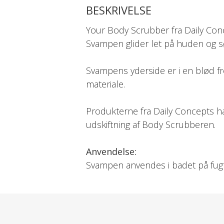
BESKRIVELSE
Your Body Scrubber fra Daily Con
Svampen glider let på huden og sør
Svampens yderside er i en blød fro
materiale.
Produkterne fra Daily Concepts har
udskiftning af Body Scrubberen.
Anvendelse:
Svampen anvendes i badet på fugt
Svampen er velegnet til brug efter 
Efter brug placeres svampen i op
Svampen har påsyet en bomuldssn