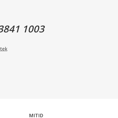
.
3841 1003
ster.
lyol).
tek
MITID