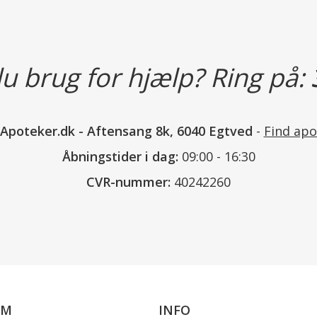
sugekop til påsætning i bruser osv
Mål: ca. 13 x 8 x 4 cm.
u brug for hjælp? Ring på:
Materiale:
Yderside: Bomuld, polyamid, polye
Fyld: Polyurethane (sojabaseret po
nApoteker.dk
-
Aftensang 8k, 6040 Egtved
-
Find apo
Åbningstider i dag:
09:00 - 16:30
Læs mere
CVR-nummer:
40242260
OM
INFO