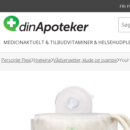
FRI 
vedindhold
MEDICIN
AKTUELT & TILBUD
VITAMINER & HELSE
HUDPLE
Personlig Pleje
Hygiejne
Vådservietter, klude og svampe
Your