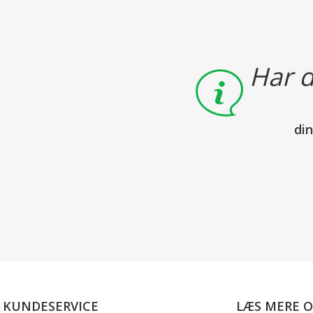
Har d
di
KUNDESERVICE
LÆS MERE 