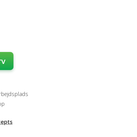
rv
arbejdsplads
op
cepts