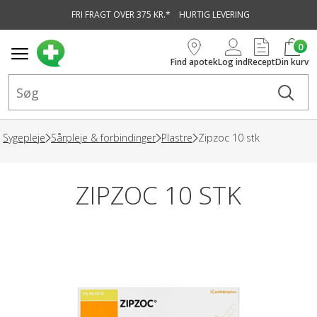
FRI FRAGT OVER 375 KR.*
HURTIG LEVERING
vedindhold
0
Find apotek
Log ind
Recept
Din kurv
Sygepleje
Sårpleje & forbindinger
Plastre
Zipzoc 10 stk
ZIPZOC 10 STK