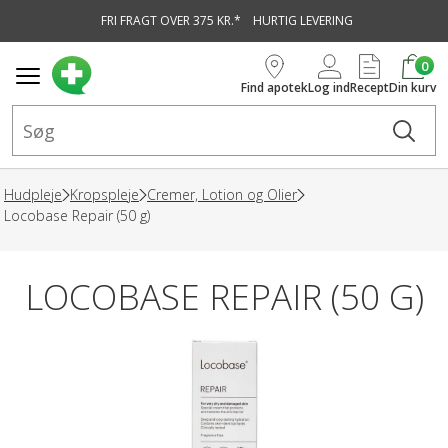
FRI FRAGT OVER 375 KR.*
HURTIG LEVERING
vedindhold
0
Find apotek
Log ind
Recept
Din kurv
Hudpleje
Kropspleje
Cremer, Lotion og Olier
Locobase Repair (50 g)
LOCOBASE REPAIR (50 G)