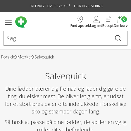
FRI FRAGT OVER 375 KR.*
HURTIG LEVERING
vedindhold
0
Find apotek
Log ind
Recept
Din kurv
Forside
Mærker
Salvequick
Salvequick
Dine fødder bærer dig fremad og lader dig gøre de
ting, du elsker mest. De bliver let glemt, er udsat
for et stort pres og er ofte indelukkede i forskellige
sko og strømper dagen lang.
Så husk at passe på dine fødder, de spiller en vigtig
rolle i dit velbefindende.