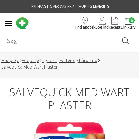
FRI FRAGT OVER 375 KR.*
HURTIG LEVERING
vedindhold
0
Find apotek
Log ind
Recept
Din kurv
Hudpleje
Fodpleje
Ligtorne, vorter og hård hud
Salvequick Med Wart Plaster
SALVEQUICK MED WART
PLASTER