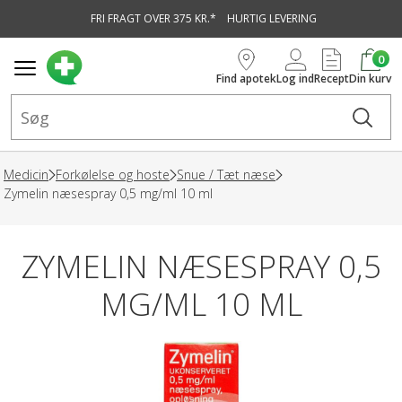
FRI FRAGT OVER 375 KR.*
HURTIG LEVERING
vedindhold
0
Find apotek
Log ind
Recept
Din kurv
Medicin
Forkølelse og hoste
Snue / Tæt næse
Zymelin næsespray 0,5 mg/ml 10 ml
ZYMELIN NÆSESPRAY 0,5
MG/ML 10 ML